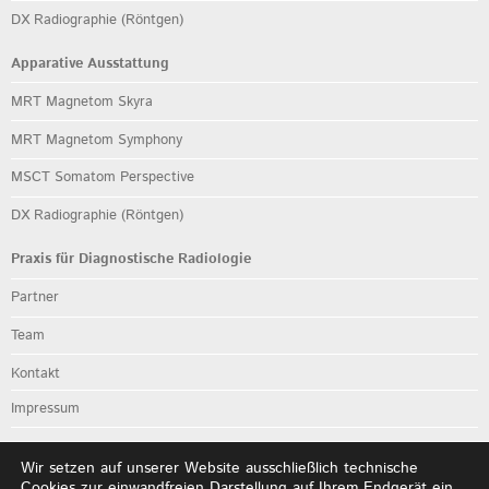
DX Radiographie (Röntgen)
Apparative Ausstattung
MRT Magnetom Skyra
MRT Magnetom Symphony
MSCT Somatom Perspective
DX Radiographie (Röntgen)
Praxis für Diagnostische Radiologie
Partner
Team
Kontakt
Impressum
Datenschutz
Wir setzen auf unserer Website ausschließlich technische
Anfahrtsbeschreibung
Cookies zur einwandfreien Darstellung auf Ihrem Endgerät ein.